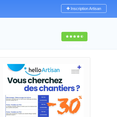
Inscription Artisan
9,4
(100%)
0
votes