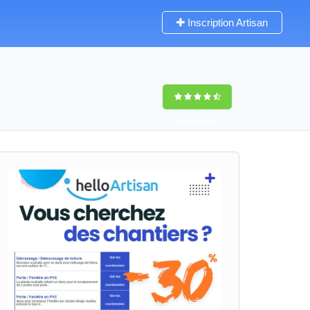
Inscription Artisan
9,4
(100%)
0
votes