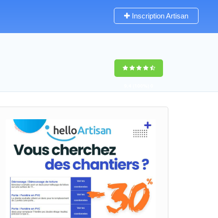
Inscription Artisan
9,4
(100%)
0
votes