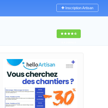
Inscription Artisan
9,4
(100%)
0
votes